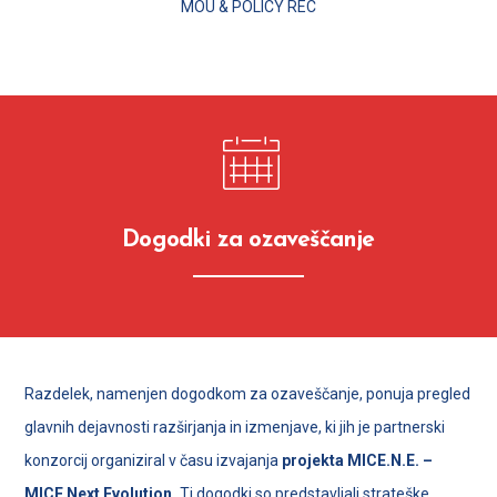
MOU & POLICY REC
Dogodki za ozaveščanje
Razdelek, namenjen dogodkom za ozaveščanje, ponuja pregled
glavnih dejavnosti razširjanja in izmenjave, ki jih je partnerski
konzorcij organiziral v času izvajanja
projekta MICE.N.E. –
MICE Next Evolution.
Ti dogodki so predstavljali strateške