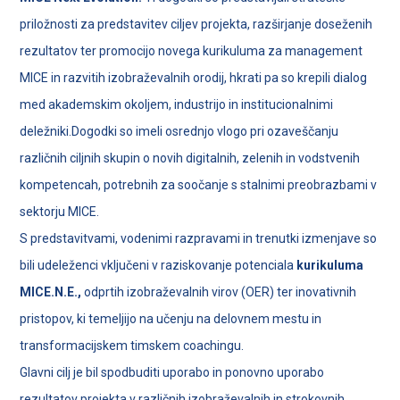
priložnosti za predstavitev ciljev projekta, razširjanje doseženih
rezultatov ter promocijo novega kurikuluma za management
MICE in razvitih izobraževalnih orodij, hkrati pa so krepili dialog
med akademskim okoljem, industrijo in institucionalnimi
deležniki.Dogodki so imeli osrednjo vlogo pri ozaveščanju
različnih ciljnih skupin o novih digitalnih, zelenih in vodstvenih
kompetencah, potrebnih za soočanje s stalnimi preobrazbami v
sektorju MICE.
S predstavitvami, vodenimi razpravami in trenutki izmenjave so
bili udeleženci vključeni v raziskovanje potenciala
kurikuluma
MICE.N.E.,
odprtih izobraževalnih virov (OER) ter inovativnih
pristopov, ki temeljijo na učenju na delovnem mestu in
transformacijskem timskem coachingu.
Glavni cilj je bil spodbuditi uporabo in ponovno uporabo
rezultatov projekta v različnih izobraževalnih in strokovnih