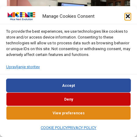
Manage Cookies Consent
Previous
To provide the best experiences, we use technologies like cookies to
store and/or access device information. Consenting to these
technologies will allow us to process data such as browsing behavior
or unique IDs on this site. Not consenting or withdrawing consent, may
adversely affect certain features and functions.
Upravljanje storitev
Accept
Splošne informacije
Deny
Kraj in datum dogodka:
Place and date of venue: Nebrija
University, Room PRAA110
View preferences
Organizator:
University of Nebrija
COOKIE POLICY
PRIVACY POLICY