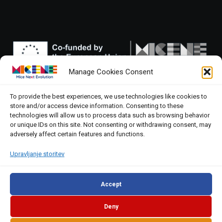
Manage Cookies Consent
To provide the best experiences, we use technologies like cookies to
store and/or access device information. Consenting to these
technologies will allow us to process data such as browsing behavior
Funded by the European Union. Views and opinions expressed
or unique IDs on this site. Not consenting or withdrawing consent, may
are however those of the author(s) only and do not necessarily
adversely affect certain features and functions.
reflect those of the European Union or the European Education
and Culture Executive Agency (EACEA).
Neither the European Union nor EACEA can be held responsible
Upravljanje storitev
for them.
Accept
Deny