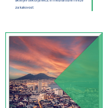
akterjev sektorja MICE in mednarodne mreže
za kakovost.