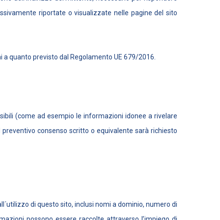
ressivamente riportate o visualizzate nelle pagine del sito
rmi a quanto previsto dal Regolamento UE 679/2016.
nsibili (come ad esempio le informazioni idonee a rivelare
o, il preventivo consenso scritto o equivalente sarà richiesto
ll´utilizzo di questo sito, inclusi nomi a dominio, numero di
formazioni possono essere raccolte attraverso l’impiego di