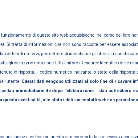
 funzionamento di questo sito web acquisiscono, nel corso del loro norm
rnet. Si tratta di informazioni che non sono raccolte per essere associat
i detenuti da terzi, permettere di identificare gli utenti. In questa cat
to, gli indirizzi in notazione URI (Uniform Resource Identifier) delle risors
ttenuto in risposta, il codice numerico indicante lo stato della risposta 
dell’utente.
Questi dati vengono utilizzati al solo fine di ricavare i
cellati immediatamente dopo l’elaborazione. I dati potrebbero esse
va questa eventualità, allo stato i dati sui contatti web non persistono
onica agli indirizzi indicati su questo sito comporta la successiva acquisi