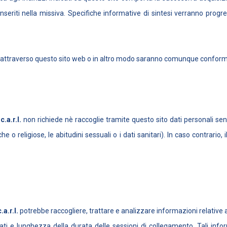
i inseriti nella missiva. Specifiche informative di sintesi verranno prog
nali attraverso questo sito web o in altro modo saranno comunque confo
.a.r.l.
non richiede nè raccoglie tramite questo sito dati personali se
fiche o religiose, le abitudini sessuali o i dati sanitari). In caso contrari
a.r.l.
potrebbe raccogliere, trattare e analizzare informazioni relative a
sitati e lunghezza della durata delle sessioni di collegamento. Tali in