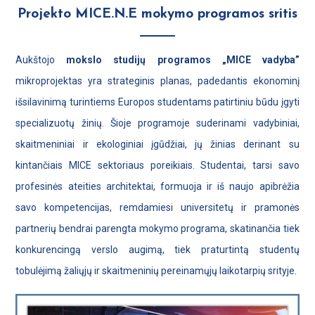
Projekto MICE.N.E mokymo programos sritis
Aukštojo
mokslo studijų programos „MICE vadyba”
mikroprojektas yra strateginis planas, padedantis ekonominį
išsilavinimą turintiems Europos studentams patirtiniu būdu įgyti
specializuotų žinių. Šioje programoje suderinami vadybiniai,
skaitmeniniai ir ekologiniai įgūdžiai, jų žinias derinant su
kintančiais MICE sektoriaus poreikiais. Studentai, tarsi savo
profesinės ateities architektai, formuoja ir iš naujo apibrėžia
savo kompetencijas, remdamiesi universitetų ir pramonės
partnerių bendrai parengta mokymo programa, skatinančia tiek
konkurencingą verslo augimą, tiek praturtintą studentų
tobulėjimą žaliųjų ir skaitmeninių pereinamųjų laikotarpių srityje.