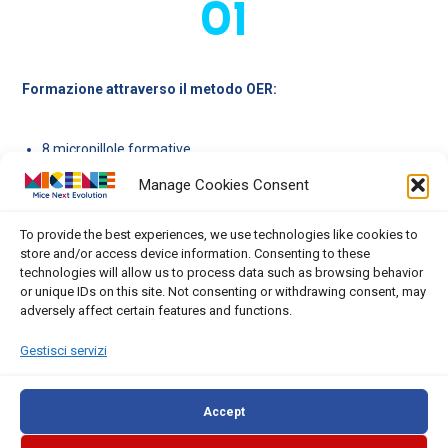
01
Formazione attraverso il metodo OER:
8 micropillole formative
2 scenari gamificati
Manage Cookies Consent
To provide the best experiences, we use technologies like cookies to
store and/or access device information. Consenting to these
02
technologies will allow us to process data such as browsing behavior
or unique IDs on this site. Not consenting or withdrawing consent, may
adversely affect certain features and functions.
La partecipazione alle sessioni di Coaching MICENE
,
Gestisci servizi
articolate in un flusso circolare di ispirazione, attivazione e
riflessione, mira a fornire ai partecipanti le competenze
Accept
necessarie per agire come agenti di cambiamento nel settore